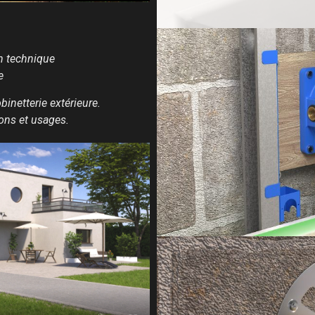
on technique
e
binetterie extérieure.
ions et usages.