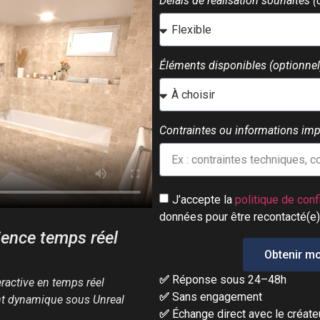
Délais de réalisation souhaités (
Éléments disponibles (optionnel)
Contraintes ou informations impo
J’accepte la
politique de conf
données pour être recontacté(e)
ience temps réel
Obtenir mo
✅
Réponse sous 24–48h
ractive en temps réel
✅
Sans engagement
t dynamique sous Unreal
✅
Échange direct avec le créate