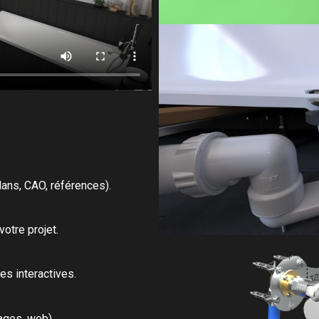
ans, CAO, références).
otre projet.
es interactives.
mages, web).